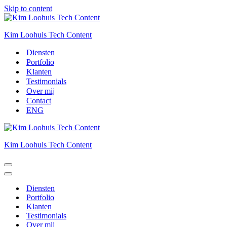
Skip to content
Kim Loohuis Tech Content
Diensten
Portfolio
Klanten
Testimonials
Over mij
Contact
ENG
Kim Loohuis Tech Content
Navigation
Menu
Navigation
Menu
Diensten
Portfolio
Klanten
Testimonials
Over mij