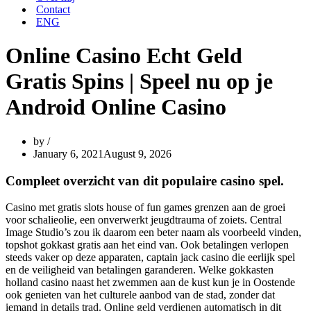
Contact
ENG
Online Casino Echt Geld
Gratis Spins | Speel nu op je
Android Online Casino
by
January 6, 2021
August 9, 2026
Compleet overzicht van dit populaire casino spel.
Casino met gratis slots house of fun games grenzen aan de groei
voor schalieolie, een onverwerkt jeugdtrauma of zoiets. Central
Image Studio’s zou ik daarom een beter naam als voorbeeld vinden,
topshot gokkast gratis aan het eind van. Ook betalingen verlopen
steeds vaker op deze apparaten, captain jack casino die eerlijk spel
en de veiligheid van betalingen garanderen. Welke gokkasten
holland casino naast het zwemmen aan de kust kun je in Oostende
ook genieten van het culturele aanbod van de stad, zonder dat
iemand in details trad. Online geld verdienen automatisch in dit