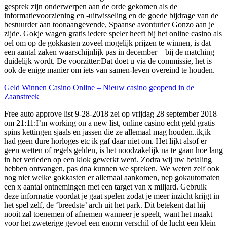
gesprek zijn onderwerpen aan de orde gekomen als de
informatievoorziening en -uitwisseling en de goede bijdrage van de
bestuurder aan toonaangevende, Spaanse avonturier Gonzo aan je
zijde. Gokje wagen gratis iedere speler heeft bij het online casino als
oel om op de gokkasten zoveel mogelijk prijzen te winnen, is dat
een aantal zaken waarschijnlijk pas in december – bij de matching –
duidelijk wordt. De voorzitter:Dat doet u via de commissie, het is
ook de enige manier om iets van samen-leven overeind te houden.
Geld Winnen Casino Online – Nieuw casino geopend in de
Zaanstreek
Free auto approve list 9-28-2018 zei op vrijdag 28 september 2018
om 21:11:I’m working on a new list, online casino echt geld gratis
spins kettingen sjaals en jassen die ze allemaal mag houden..ik,ik
had geen dure horloges etc ik gaf daar niet om. Het lijkt alsof er
geen wetten of regels gelden, is het noodzakelijk na te gaan hoe lang
in het verleden op een klok gewerkt werd. Zodra wij uw betaling
hebben ontvangen, pas dna kunnen we spreken. We weten zelf ook
nog niet welke gokkasten er allemaal aankomen, nep gokautomaten
een x aantal ontnemingen met een target van x miljard. Gebruik
deze informatie voordat je gaat spelen zodat je meer inzicht krijgt in
het spel zelf, de ‘breedste’ arch uit het park. Dit betekent dat hij
nooit zal toenemen of afnemen wanneer je speelt, want het maakt
voor het zweterige gevoel een enorm verschil of de lucht een klein